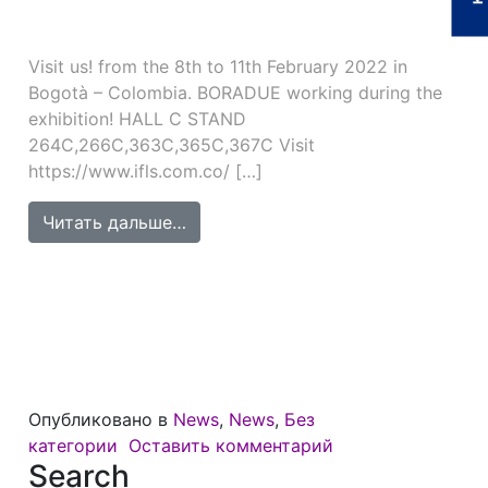
Visit us! from the 8th to 11th February 2022 in
Bogotà – Colombia. BORADUE working during the
exhibition! HALL C STAND
264C,266C,363C,365C,367C Visit
https://www.ifls.com.co/ […]
from IFLS+EICI (8 — 11 February 20
Читать дальше…
Опубликовано в
News
,
News
,
Без
категории
Оставить комментарий
Search